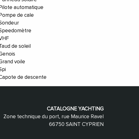
Pilote automatique
Pompe de cale
Sondeur
Speedomètre
VHF
Taud de soleil
Genois
Grand voile
Spi
Capote de descente
CATALOGNE YACHTING
Zone technique du port, rue Maurice Ravel
66750 SAINT CYPRIEN