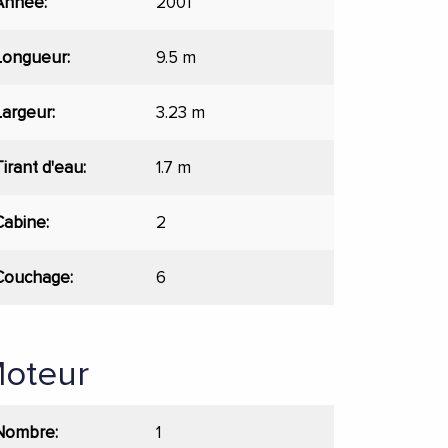
Année
2001
Longueur
9.5 m
Largeur
3.23 m
Tirant d'eau
1.7 m
Cabine
2
Couchage
6
oteur
Nombre
1