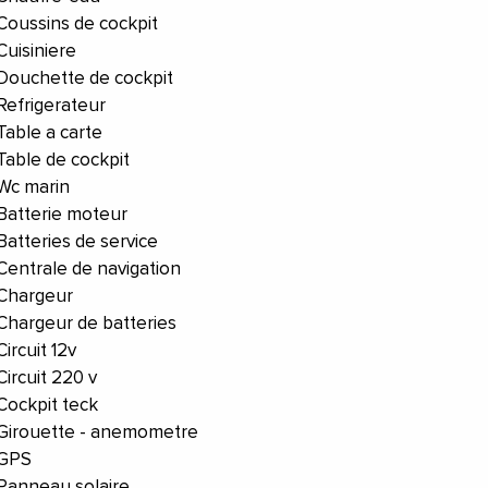
Coussins de cockpit
Cuisiniere
Douchette de cockpit
Refrigerateur
Table a carte
Table de cockpit
Wc marin
Batterie moteur
Batteries de service
Centrale de navigation
Chargeur
Chargeur de batteries
Circuit 12v
Circuit 220 v
Cockpit teck
Girouette - anemometre
GPS
Panneau solaire