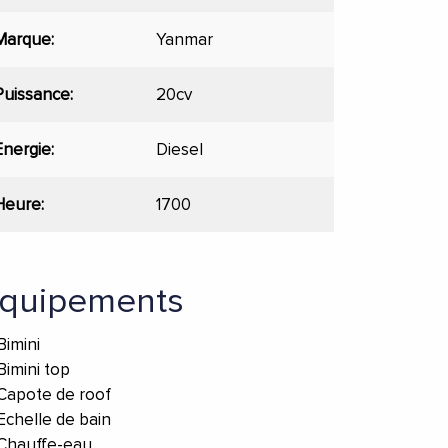
Marque
Yanmar
Puissance
20cv
Energie
Diesel
Heure
1700
quipements
Bimini
Bimini top
Capote de roof
Echelle de bain
Chauffe-eau